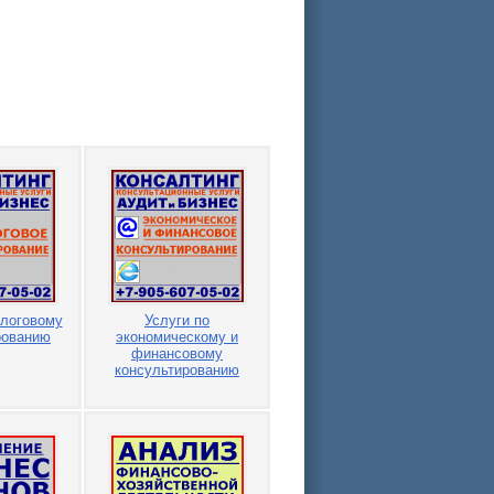
алоговому
Услуги по
рованию
экономическому и
финансовому
консультированию